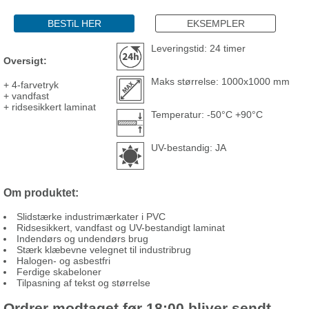
BESTiL HER
EKSEMPLER
Leveringstid: 24 timer
Oversigt:
Maks størrelse: 1000x1000 mm
+ 4-farvetryk
+ vandfast
+ ridsesikkert laminat
Temperatur: -50°C +90°C
UV-bestandig: JA
Om produktet:
Slidstærke industrimærkater i PVC
Ridsesikkert, vandfast og UV-bestandigt laminat
Indendørs og undendørs brug
Stærk klæbevne velegnet til industribrug
Halogen- og asbestfri
Ferdige skabeloner
Tilpasning af tekst og størrelse
Ordrer modtaget før 18:00 bliver sendt