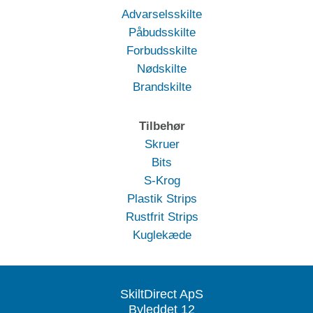
Advarselsskilte
Påbudsskilte
Forbudsskilte
Nødskilte
Brandskilte
Tilbehør
Skruer
Bits
S-Krog
Plastik Strips
Rustfrit Strips
Kuglekæde
SkiltDirect ApS
Byleddet 12