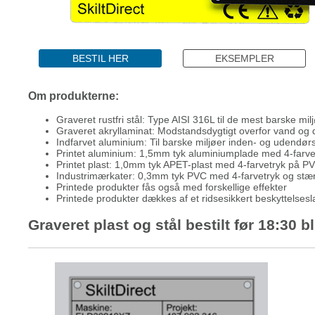
BESTIL HER
EKSEMPLER
Om produkterne:
Graveret rustfri stål: Type AISI 316L til de mest barske mil
Graveret akryllaminat: Modstandsdygtigt overfor vand og d
Indfarvet aluminium: Til barske miljøer inden- og udendør
Printet aluminium: 1,5mm tyk aluminiumplade med 4-farv
Printet plast: 1,0mm tyk APET-plast med 4-farvetryk på P
Industrimærkater: 0,3mm tyk PVC med 4-farvetryk og st
Printede produkter fås også med forskellige effekter
Printede produkter dækkes af et ridsesikkert beskyttelses
Graveret plast og stål bestilt før 18:30