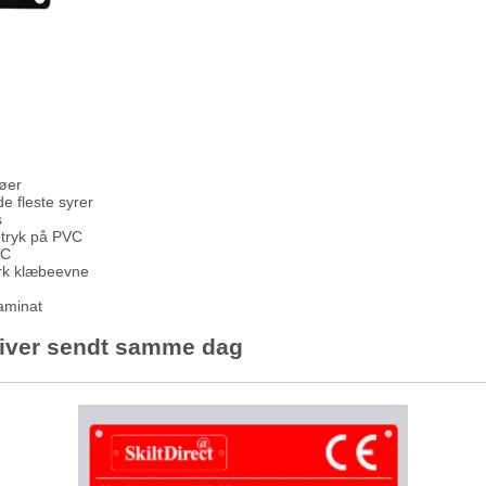
jøer
e fleste syrer
s
etryk på PVC
VC
ærk klæbeevne
laminat
 bliver sendt samme dag