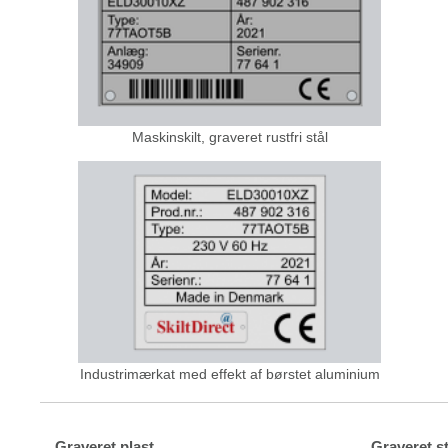
Maskinskilt, graveret rustfri stål
Industrimærkat med effekt af børstet aluminium
Graveret plast
Graveret st