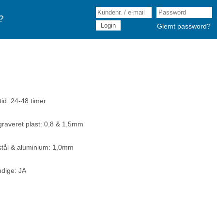
?
Glemt password?
tid: 24-48 timer
graveret plast: 0,8 & 1,5mm
stål & aluminium: 1,0mm
dige: JA