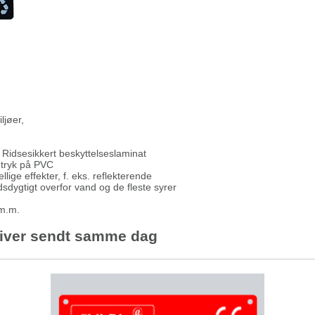
ljøer,
. Ridsesikkert beskyttelseslaminat
etryk på PVC
lige effekter, f. eks. reflekterende
dygtigt overfor vand og de fleste syrer
 m.m.
 bliver sendt samme dag