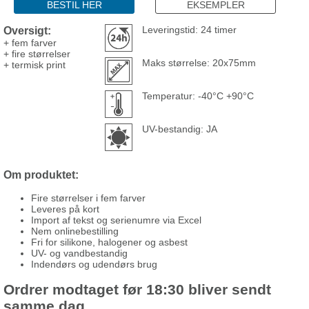
BESTIL HER
EKSEMPLER
Oversigt:
Leveringstid: 24 timer
+ fem farver
+ fire størrelser
Maks størrelse: 20x75mm
+ termisk print
Temperatur: -40°C +90°C
UV-bestandig: JA
Om produktet:
Fire størrelser i fem farver
Leveres på kort
Import af tekst og serienumre via Excel
Nem onlinebestilling
Fri for silikone, halogener og asbest
UV- og vandbestandig
Indendørs og udendørs brug
Ordrer modtaget før 18:30 bliver sendt
samme dag