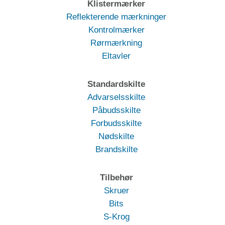
Klistermærker
Reflekterende mærkninger
Kontrolmærker
Rørmærkning
Eltavler
Standardskilte
Advarselsskilte
Påbudsskilte
Forbudsskilte
Nødskilte
Brandskilte
Tilbehør
Skruer
Bits
S-Krog