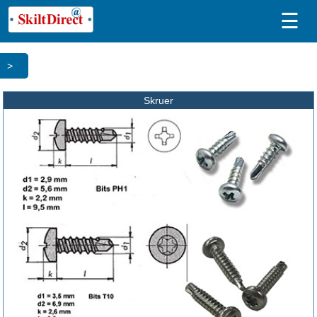
☰
>
Skruer