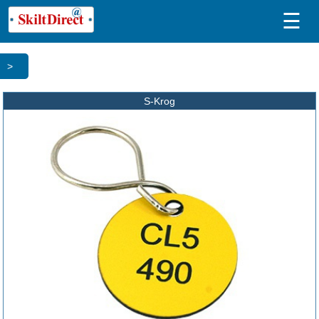
☰
>
S-Krog