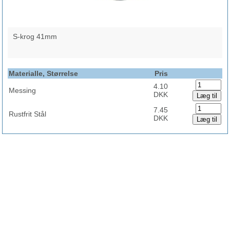
S-krog 41mm
Materialle, Størrelse
Pris
4.10
Messing
DKK
7.45
Rustfrit Stål
DKK