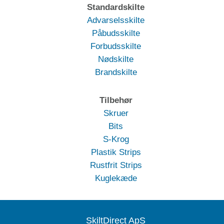
Standardskilte
Advarselsskilte
Påbudsskilte
Forbudsskilte
Nødskilte
Brandskilte
Tilbehør
Skruer
Bits
S-Krog
Plastik Strips
Rustfrit Strips
Kuglekæde
SkiltDirect ApS