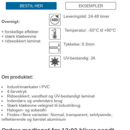
BESTIL HER
EKSEMPLER
Leveringstid: 24-48 timer
Oversigt:
Temperatur: -50°C til +90°C
+ forskellige effekter
+ stærk klæbeevne
+ ridsesikkert laminat
Tykkelse: 0.3mm
UV-bestandig: JA
Om produktet:
Industrimærkater i PVC
4-farvetryk
Ridsesikkert, vandfast og UV-bestandigt laminat
Indendørs og undendørs brug
Stærk klæbevne velegnet til industribrug
Halogen- og asbestfri
Findes i flere varianter: Normal, transparent, selvlysende,
reflekterende og børstet aluminium