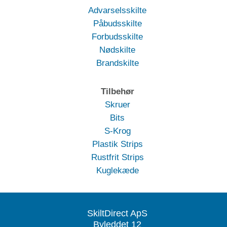
Advarselsskilte
Påbudsskilte
Forbudsskilte
Nødskilte
Brandskilte
Tilbehør
Skruer
Bits
S-Krog
Plastik Strips
Rustfrit Strips
Kuglekæde
SkiltDirect ApS
Byleddet 12