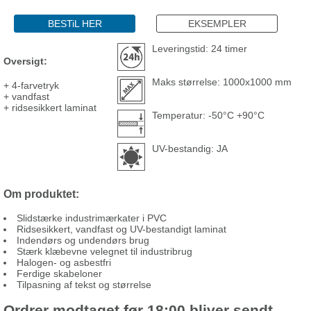
BESTiL HER
EKSEMPLER
Leveringstid: 24 timer
Oversigt:
Maks størrelse: 1000x1000 mm
+ 4-farvetryk
+ vandfast
+ ridsesikkert laminat
Temperatur: -50°C +90°C
UV-bestandig: JA
Om produktet:
Slidstærke industrimærkater i PVC
Ridsesikkert, vandfast og UV-bestandigt laminat
Indendørs og undendørs brug
Stærk klæbevne velegnet til industribrug
Halogen- og asbestfri
Ferdige skabeloner
Tilpasning af tekst og størrelse
Ordrer modtaget før 18:00 bliver sendt