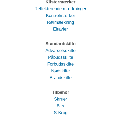
Klistermærker
Reflekterende mærkninger
Kontrolmærker
Rørmærkning
Eltavler
Standardskilte
Advarselsskilte
Påbudsskilte
Forbudsskilte
Nødskilte
Brandskilte
Tilbehør
Skruer
Bits
S-Krog