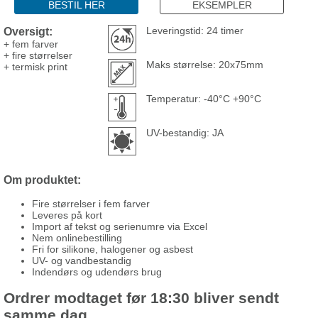
BESTIL HER
EKSEMPLER
Oversigt:
Leveringstid: 24 timer
+ fem farver
+ fire størrelser
Maks størrelse: 20x75mm
+ termisk print
Temperatur: -40°C +90°C
UV-bestandig: JA
Om produktet:
Fire størrelser i fem farver
Leveres på kort
Import af tekst og serienumre via Excel
Nem onlinebestilling
Fri for silikone, halogener og asbest
UV- og vandbestandig
Indendørs og udendørs brug
Ordrer modtaget før 18:30 bliver sendt
samme dag