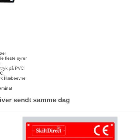
jøer
e fleste syrer
s
etryk på PVC
VC
ærk klæbeevne
laminat
 bliver sendt samme dag