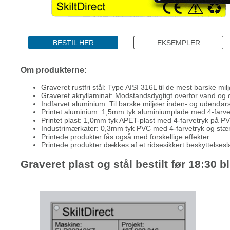
BESTIL HER
EKSEMPLER
Om produkterne:
Graveret rustfri stål: Type AISI 316L til de mest barske mil
Graveret akryllaminat: Modstandsdygtigt overfor vand og d
Indfarvet aluminium: Til barske miljøer inden- og udendør
Printet aluminium: 1,5mm tyk aluminiumplade med 4-farv
Printet plast: 1,0mm tyk APET-plast med 4-farvetryk på P
Industrimærkater: 0,3mm tyk PVC med 4-farvetryk og st
Printede produkter fås også med forskellige effekter
Printede produkter dækkes af et ridsesikkert beskyttelses
Graveret plast og stål bestilt før 18:30