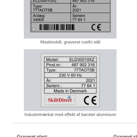
Maskinskilt, graveret rustfri stål
Industrimærkat med effekt af børstet aluminium
Graveret plast
Graveret st