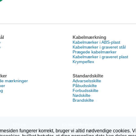
ål
Kabelmærkning
e
Kabelmærker i ABS-plast
e
Kabelmærker i graveret stål
Prægede kabelmærker
Kabelmærker i graveret plast
Krympeflex
ker
Standardskilte
nde mærkninger
Advarselsskilte
ker
Påbudsskilte
ng
Forbudsskilte
Nødskilte
Brandskilte
Om os
Kontaktinformation
mesiden fungerer korrekt, bruger vi altid nødvendige cookies. V
Vilkår
Cookiepolitik