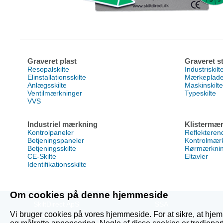
Graveret plast
Graveret st
Resopalskilte
Industriskilt
Elinstallationsskilte
Mærkeplad
Anlægsskilte
Maskinskilte
Ventilmærkninger
Typeskilte
VVS
Industriel mærkning
Klistermær
Kontrolpaneler
Reflektere
Betjeningspaneler
Kontrolmær
Betjeningsskilte
Rørmærkni
CE-Skilte
Eltavler
Identifikationsskilte
Om cookies på denne hjemmeside
SkiltDirect ApS
SSA
Vi bruger cookies på vores hjemmeside. For at sikre, at hjem
Byleddet 12
Eksempel