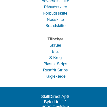
Advarselsskilte
Påbudsskilte
Forbudsskilte
Nødskilte
Brandskilte
Tilbehør
Skruer
Bits
S-Krog
Plastik Strips
Rustfrit Strips
Kuglekæde
SkiltDirect ApS
Byleddet 12
4000 Roskilde