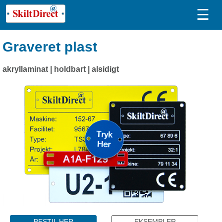
☰
Graveret plast
akryllaminat | holdbart | alsidigt
BESTIL HER
EKSEMPLER