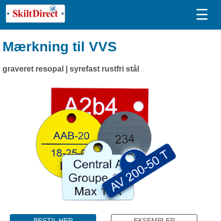
☰
Mærkning til VVS
graveret resopal | syrefast rustfri stål
BESTIL HER
EKSEMPLER