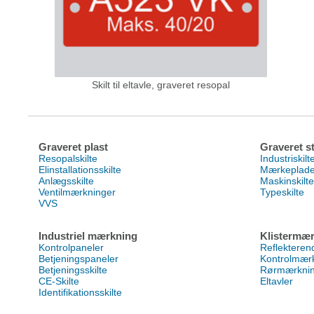
Skilt til eltavle, graveret resopal
Graveret plast
Graveret st
Resopalskilte
Industriskilt
Elinstallationsskilte
Mærkeplad
Anlægsskilte
Maskinskilte
Ventilmærkninger
Typeskilte
VVS
Industriel mærkning
Klistermær
Kontrolpaneler
Reflektere
Betjeningspaneler
Kontrolmær
Betjeningsskilte
Rørmærkni
CE-Skilte
Eltavler
Identifikationsskilte