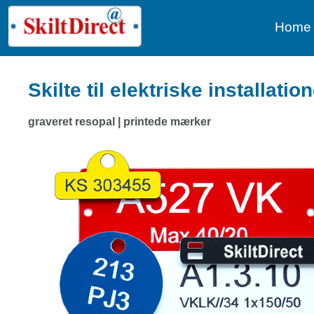
Home
Skilte til elektriske installati
graveret resopal | printede mærker