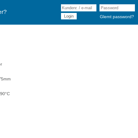
er?
Glemt password?
er
x75mm
+90°C