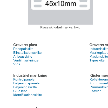
Klassisk kabelmærke, hvid
Graveret plast
Graveret st
Resopalskilte
Industriskilt
Elinstallationsskilte
Mærkeplad
Anlægsskilte
Maskinskilte
Ventilmærkninger
Typeskilte
VVS
Industriel mærkning
Klistermær
Kontrolpaneler
Reflektere
Betjeningspaneler
Kontrolmær
Betjeningsskilte
Rørmærkni
CE-Skilte
Eltavler
Identifikationsskilte