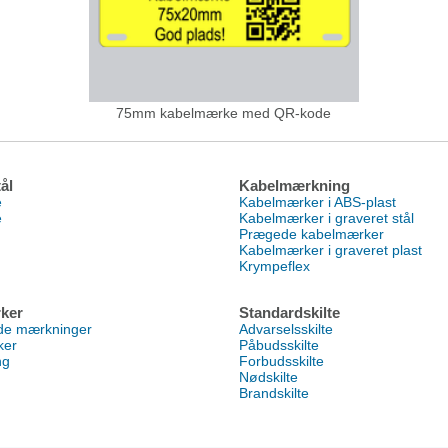
75mm kabelmærke med QR-kode
ål
Kabelmærkning
e
Kabelmærker i ABS-plast
e
Kabelmærker i graveret stål
Prægede kabelmærker
Kabelmærker i graveret plast
Krympeflex
ker
Standardskilte
nde mærkninger
Advarselsskilte
ker
Påbudsskilte
ng
Forbudsskilte
Nødskilte
Brandskilte