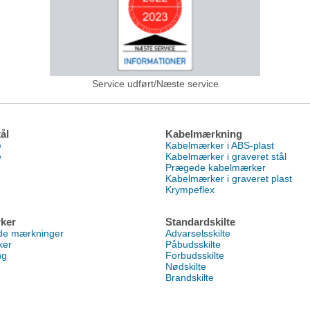
Service udført/Næste service
ål
Kabelmærkning
e
Kabelmærker i ABS-plast
e
Kabelmærker i graveret stål
Prægede kabelmærker
Kabelmærker i graveret plast
Krympeflex
ker
Standardskilte
nde mærkninger
Advarselsskilte
ker
Påbudsskilte
ng
Forbudsskilte
Nødskilte
Brandskilte