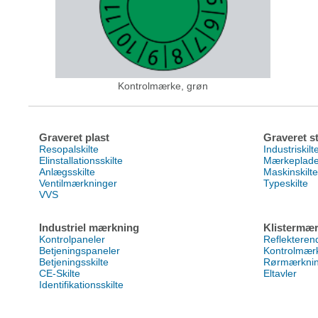
Kontrolmærke, grøn
Graveret plast
Graveret st
Resopalskilte
Industriskilt
Elinstallationsskilte
Mærkeplad
Anlægsskilte
Maskinskilte
Ventilmærkninger
Typeskilte
VVS
Industriel mærkning
Klistermær
Kontrolpaneler
Reflektere
Betjeningspaneler
Kontrolmær
Betjeningsskilte
Rørmærkni
CE-Skilte
Eltavler
Identifikationsskilte