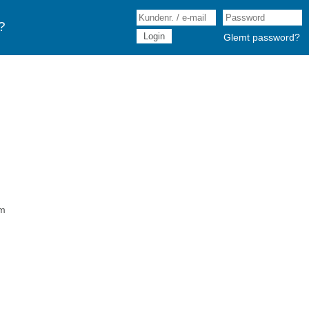
?
Glemt password?
mm