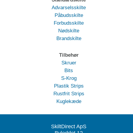
Advarselsskilte
Påbudsskilte
Forbudsskilte
Nødskilte
Brandskilte
Tilbehør
Skruer
Bits
S-Krog
Plastik Strips
Rustfrit Strips
Kuglekæde
SkiltDirect ApS
Byleddet 12