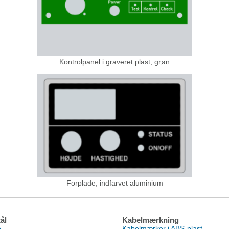
Kontrolpanel i graveret plast, grøn
Forplade, indfarvet aluminium
ål
Kabelmærkning
e
Kabelmærker i ABS-plast