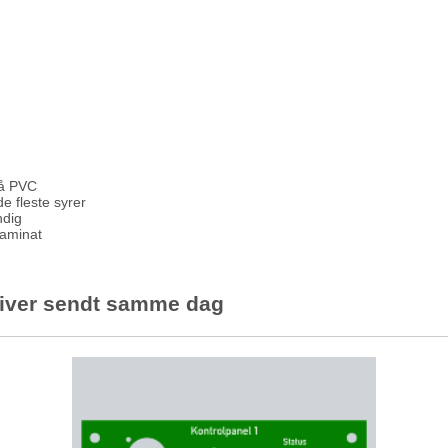
på PVC
e fleste syrer
ndig
laminat
 bliver sendt samme dag