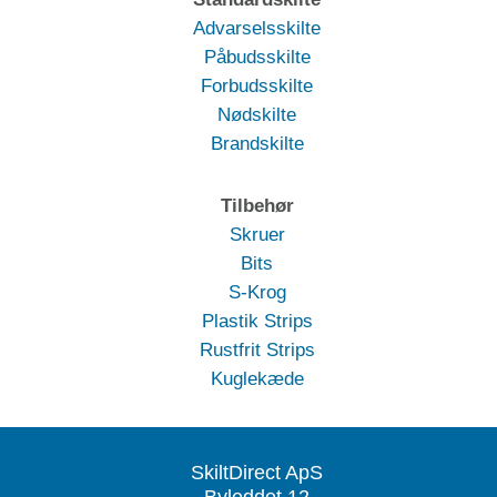
Advarselsskilte
Påbudsskilte
Forbudsskilte
Nødskilte
Brandskilte
Tilbehør
Skruer
Bits
S-Krog
Plastik Strips
Rustfrit Strips
Kuglekæde
SkiltDirect ApS
Byleddet 12