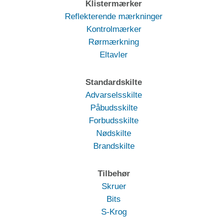
Klistermærker
Reflekterende mærkninger
Kontrolmærker
Rørmærkning
Eltavler
Standardskilte
Advarselsskilte
Påbudsskilte
Forbudsskilte
Nødskilte
Brandskilte
Tilbehør
Skruer
Bits
S-Krog