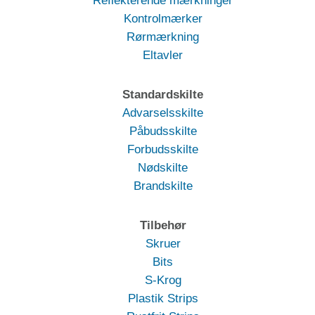
Reflekterende mærkninger
Kontrolmærker
Rørmærkning
Eltavler
Standardskilte
Advarselsskilte
Påbudsskilte
Forbudsskilte
Nødskilte
Brandskilte
Tilbehør
Skruer
Bits
S-Krog
Plastik Strips