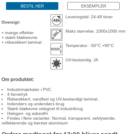
BESTiL HER
EKSEMPLER
Leveringstid: 24-48 timer
Oversigt:
Maks størrelse: 1000x1000 mm
+ mange effekter
+ stærk klæbeevne
+ ridsesikkert laminat
Temperatur: -50°C +90°C
UV-bestandig: JA
Om produktet:
Industrimærkater i PVC
4-farvetryk
Ridsesikkert, vandfast og UV-bestandigt laminat
Indendørs og undendørs brug
Stærk klæbevne velegnet til industribrug
Halogen- og asbestfri
Findes i flere varianter: Normal, transparent, selvlysende,
reflekterende og børstet aluminium