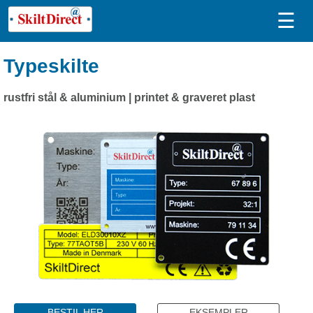
☰
Typeskilte
rustfri stål & aluminium | printet & graveret plast
BESTIL HER
EKSEMPLER