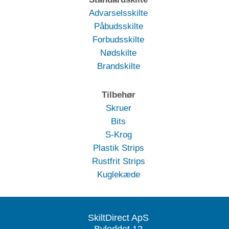
Advarselsskilte
Påbudsskilte
Forbudsskilte
Nødskilte
Brandskilte
Tilbehør
Skruer
Bits
S-Krog
Plastik Strips
Rustfrit Strips
Kuglekæde
SkiltDirect ApS
Byleddet 12