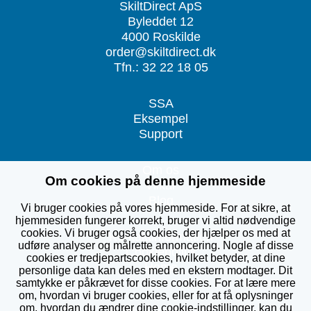
SkiltDirect ApS
Byleddet 12
4000 Roskilde
order@skiltdirect.dk
Tfn.: 32 22 18 05
SSA
Eksempel
Support
Om os
Om cookies på denne hjemmeside
Vilkår
Blog
Vi bruger cookies på vores hjemmeside. For at sikre, at
hjemmesiden fungerer korrekt, bruger vi altid nødvendige
cookies. Vi bruger også cookies, der hjælper os med at
Kontaktinformation
udføre analyser og målrette annoncering. Nogle af disse
Cookiepolitik
cookies er tredjepartscookies, hvilket betyder, at dine
Home
personlige data kan deles med en ekstern modtager. Dit
samtykke er påkrævet for disse cookies. For at lære mere
om, hvordan vi bruger cookies, eller for at få oplysninger
om, hvordan du ændrer dine cookie-indstillinger, kan du