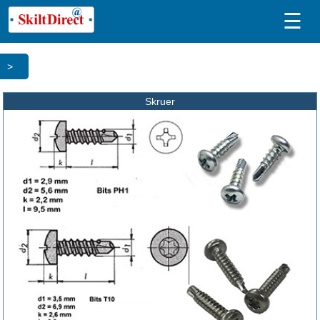
☰
>
Skruer